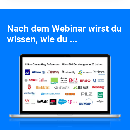
Nach dem 
Webinar
 wirst du 
wissen, wie du ...