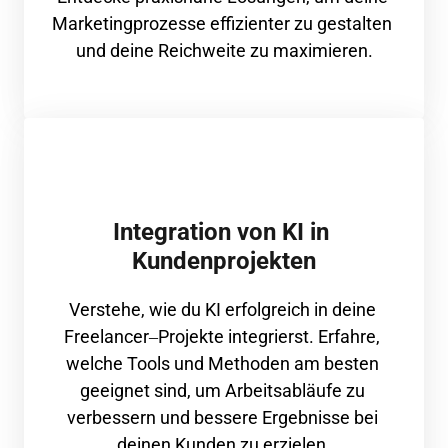
Marketingprozesse 
effizienter 
zu 
gestalten 
und 
deine 
Reichweite 
zu 
maximieren.
Integration von KI in 
Kundenprojekten
Verstehe, 
wie 
du 
KI 
erfolgreich 
in 
deine 
Freelancer‒
Projekte 
integrierst. 
Erfahre, 
welche 
Tools 
und 
Methoden 
am 
besten 
geeignet 
sind, 
um 
Arbeitsabläufe 
zu 
verbessern 
und 
bessere 
Ergebnisse 
bei 
deinen 
Kunden 
zu 
erzielen.