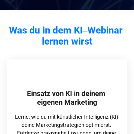
Was 
du 
in 
dem 
KI‒
Webinar 
lernen 
wirst
Einsatz von KI in deinem 
eigenen Marketing
Lerne, 
wie 
du 
mit 
künstlicher 
Intelligenz 
(KI) 
deine 
Marketingstrategien 
optimierst. 
Entdecke 
praxisnahe 
Lösungen, 
um 
deine 