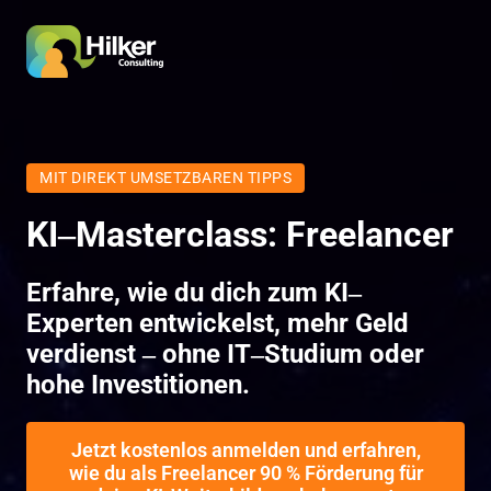
MIT
DIREKT
UMSETZBAREN
TIPPS
KI‒
Masterclass: 
Freelancer
Erfahre
, 
wie 
du 
dich 
zum 
KI‒
Experten 
entwickelst, 
mehr 
Geld 
verdienst 
‒
ohne 
IT‒
Studium 
oder 
hohe 
Investitionen. 
Jetzt kostenlos anmelden und erfahren,
wie du als Freelancer 90 % Förderung für